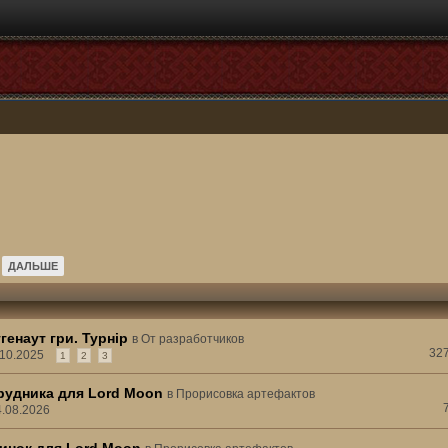
ДАЛЬШЕ
енаут гри. Турнір
в
От разработчиков
32
.10.2025
1
2
3
рудника для Lord Moon
в
Прорисовка артефактов
4.08.2026