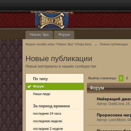
Новая Эра
Форум
Форум онлайн игры "Новая Эра" (Нюра Биз)
→
Новые публикации
Новые публикации
Новые материалы в нашем сообществе
Выбор страницы
1
2
По типу
Форум
Форум
Наши люди
Найкращий джагг
Автор: DarkClow, 16
За период времени
последние 24 часа
Прорисовка наг
Автор: Lord Moon, 0
последнюю неделю
последние 2 недели