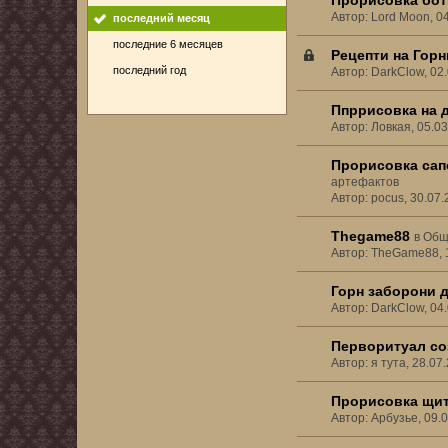
Прорисовка бот
Автор: Lord Moon, 0
последний месяц
последние 6 месяцев
Рецепти на Гор
последний год
Автор: DarkClow, 02
Ппррисовка на 
Автор: Ловкая, 05.0
Прорисовка сапо
артефактов
Автор: pocus, 30.07
Thegame88
в
Общ
Автор: TheGame88, 
Горн заборони 
Автор: DarkClow, 04
Перворитуал со
Автор: я тута, 28.0
Прорисовка щит
Автор: Арбузье, 09.