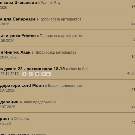
я коса Экспансии
в
Want to Buy
1
.2026
а для Canapeace
в
Прорисовка артефактов
2
6.2026
я игрока Frieren
в
Прорисовка артефактов
2
7.06.2026
я Чингис Хаан
в
Прорисовка артефактов
1
 28.06.2026
а джага 22 - ратник вара 18-19
в
Want to Sell
452
, 27.11.2017
1
2
3
11 →
дератора Lord Moon
в
Ваши предложения
3
2.07.2026
одерации
в
Ваши предложения
2
2.07.2026
рист
в
Общалка
2
07.2026