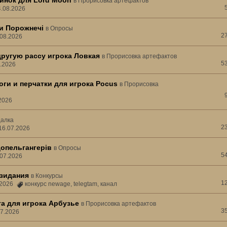
инок для Lord Moon
в
Прорисовка артефактов
4.08.2026
ни Порожнечі
в
Опросы
2
.08.2026
другую рассу игрока Ловкая
в
Прорисовка артефактов
5
3.2026
ги и перчатки для игрока Pocus
в
Прорисовка
.2026
алка
2
16.07.2026
допельгангерів
в
Опросы
5
.07.2026
зидания
в
Конкурсы
1
7.2026
конкурс newage
,
telegtam
,
канал
а для игрока Арбузье
в
Прорисовка артефактов
3
07.2026