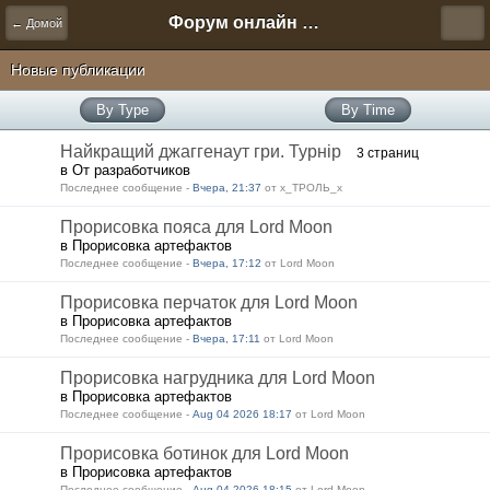
Форум онлайн игры "Новая Эра" (Нюра Биз)
← Домой
Новые публикации
By Type
By Time
Найкращий джаггенаут гри. Турнір
3 страниц
в От разработчиков
Последнее сообщение -
Вчера, 21:37
от х_ТРОЛЬ_х
Прорисовка пояса для Lord Moon
в Прорисовка артефактов
Последнее сообщение -
Вчера, 17:12
от Lord Moon
Прорисовка перчаток для Lord Moon
в Прорисовка артефактов
Последнее сообщение -
Вчера, 17:11
от Lord Moon
Прорисовка нагрудника для Lord Moon
в Прорисовка артефактов
Последнее сообщение -
Aug 04 2026 18:17
от Lord Moon
Прорисовка ботинок для Lord Moon
в Прорисовка артефактов
Последнее сообщение -
Aug 04 2026 18:15
от Lord Moon