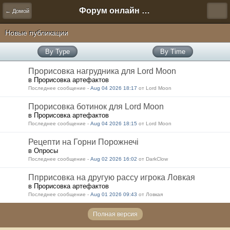
Форум онлайн игры "Новая Эра" (Нюра Биз)
← Домой
Новые публикации
By Type
By Time
Прорисовка нагрудника для Lord Moon
в Прорисовка артефактов
Последнее сообщение -
Aug 04 2026 18:17
от Lord Moon
Прорисовка ботинок для Lord Moon
в Прорисовка артефактов
Последнее сообщение -
Aug 04 2026 18:15
от Lord Moon
Рецепти на Горни Порожнечі
в Опросы
Последнее сообщение -
Aug 02 2026 16:02
от DarkClow
Ппррисовка на другую рассу игрока Ловкая
в Прорисовка артефактов
Последнее сообщение -
Aug 01 2026 09:43
от Ловкая
Полная версия