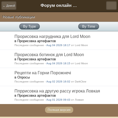
Форум онлайн игры "Новая Эра" (Нюра Биз)
← Домой
Новые публикации
By Type
By Time
Прорисовка нагрудника для Lord Moon
в Прорисовка артефактов
Последнее сообщение -
Aug 04 2026 18:17
от Lord Moon
Прорисовка ботинок для Lord Moon
в Прорисовка артефактов
Последнее сообщение -
Aug 04 2026 18:15
от Lord Moon
Рецепти на Горни Порожнечі
в Опросы
Последнее сообщение -
Aug 02 2026 16:02
от DarkClow
Ппррисовка на другую рассу игрока Ловкая
в Прорисовка артефактов
Последнее сообщение -
Aug 01 2026 09:43
от Ловкая
Полная версия