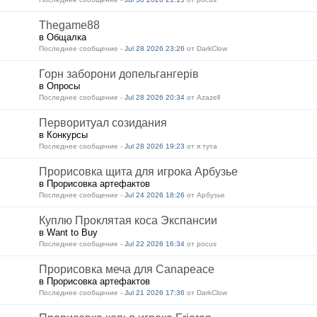
Thegame88
в Общалка
Последнее сообщение -
Jul 28 2026 23:26
от DarkClow
Горн заборони допельгангерів
в Опросы
Последнее сообщение -
Jul 28 2026 20:34
от Azazell
Перворитуал созидания
в Конкурсы
Последнее сообщение -
Jul 28 2026 19:23
от я тута
Прорисовка щита для игрока Арбузье
в Прорисовка артефактов
Последнее сообщение -
Jul 24 2026 18:26
от Арбузье
Куплю Проклятая коса Экспансии
в Want to Buy
Последнее сообщение -
Jul 22 2026 16:34
от pocus
Прорисовка меча для Canapeace
в Прорисовка артефактов
Последнее сообщение -
Jul 21 2026 17:36
от DarkClow