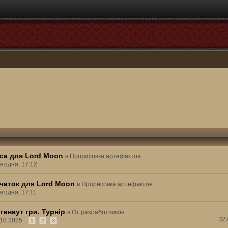
са для Lord Moon
в
Прорисовка артефактов
егодня, 17:12
чаток для Lord Moon
в
Прорисовка артефактов
егодня, 17:11
енаут гри. Турнір
в
От разработчиков
32
.10.2025
1
2
3