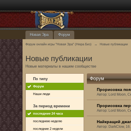
Новая Эра
Форум
Форум онлайн игры "Новая Эра" (Нюра Биз)
→
Новые публикации
Новые публикации
Новые материалы в нашем сообществе
Форум
По типу
Форум
Прорисовка поя
Наши люди
Автор: Lord Moon, С
Прорисовка пер
За период времени
Автор: Lord Moon, С
последние 24 часа
последнюю неделю
Найкращий джагг
Автор: DarkClow, 16
последние 2 недели