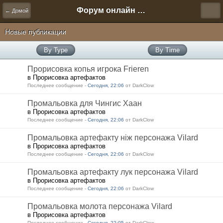
Форум онлайн игры "Новая Эра" (Нюра Биз)
← Домой
Новые публикации
By Type
By Time
Прорисовка копья игрока Frieren
в Прорисовка артефактов
Последнее сообщение -
Сегодня, 22:06
от DarkClow
Промальовка для Чингис Хаан
в Прорисовка артефактов
Последнее сообщение -
Сегодня, 22:06
от DarkClow
Промальовка артефакту ніж персонажа Vilard
в Прорисовка артефактов
Последнее сообщение -
Сегодня, 22:06
от DarkClow
Промальовка артефакту лук персонажа Vilard
в Прорисовка артефактов
Последнее сообщение -
Сегодня, 22:06
от DarkClow
Промальовка молота персонажа Vilard
в Прорисовка артефактов
Последнее сообщение -
Сегодня, 22:05
от DarkClow