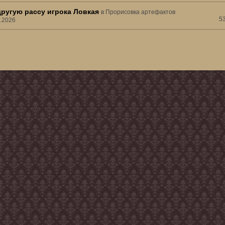
другую рассу игрока Ловкая
в
Прорисовка артефактов
5
3.2026