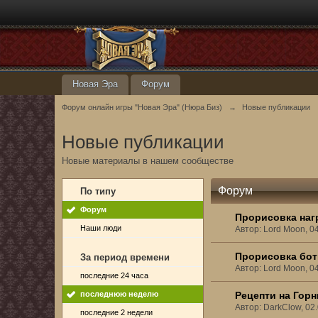
Новая Эра
Форум
Форум онлайн игры "Новая Эра" (Нюра Биз)
→
Новые публикации
Новые публикации
Новые материалы в нашем сообществе
Форум
По типу
Форум
Прорисовка наг
Наши люди
Автор: Lord Moon, 0
Прорисовка бот
За период времени
Автор: Lord Moon, 0
последние 24 часа
последнюю неделю
Рецепти на Гор
Автор: DarkClow, 02
последние 2 недели