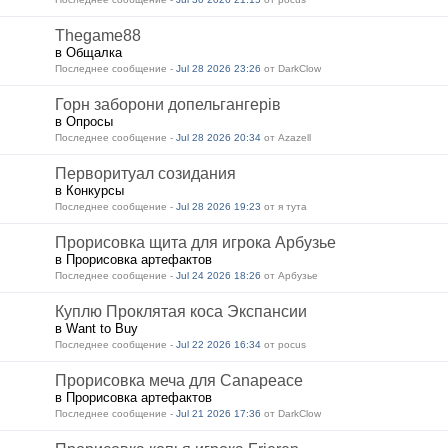
Thegame88
в Общалка
Последнее сообщение -
Jul 28 2026 23:26
от DarkClow
Горн заборони допельгангерів
в Опросы
Последнее сообщение -
Jul 28 2026 20:34
от Azazell
Перворитуал созидания
в Конкурсы
Последнее сообщение -
Jul 28 2026 19:23
от я тута
Прорисовка щита для игрока Арбузье
в Прорисовка артефактов
Последнее сообщение -
Jul 24 2026 18:26
от Арбузье
Куплю Проклятая коса Экспансии
в Want to Buy
Последнее сообщение -
Jul 22 2026 16:34
от pocus
Прорисовка меча для Canapeace
в Прорисовка артефактов
Последнее сообщение -
Jul 21 2026 17:36
от DarkClow