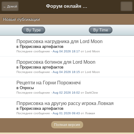
Форум онлайн игры "Новая Эра" (Нюра Биз)
← Домой
Новые публикации
By Type
By Time
Прорисовка нагрудника для Lord Moon
в Прорисовка артефактов
Последнее сообщение -
Aug 04 2026 18:17
от Lord Moon
Прорисовка ботинок для Lord Moon
в Прорисовка артефактов
Последнее сообщение -
Aug 04 2026 18:15
от Lord Moon
Рецепти на Горни Порожнечі
в Опросы
Последнее сообщение -
Aug 02 2026 16:02
от DarkClow
Ппррисовка на другую рассу игрока Ловкая
в Прорисовка артефактов
Последнее сообщение -
Aug 01 2026 09:43
от Ловкая
Полная версия