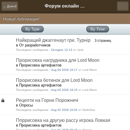
Форум онлайн игры "Новая Эра" (Нюра Биз)
← Домой
Новые публикации
By Type
By Time
Найкращий джаггенаут гри. Турнір
3 страниц
в От разработчиков
Последнее сообщение -
Сегодня, 12:13
от ckob
Прорисовка нагрудника для Lord Moon
в Прорисовка артефактов
Последнее сообщение -
Aug 04 2026 18:17
от Lord Moon
Прорисовка ботинок для Lord Moon
в Прорисовка артефактов
Последнее сообщение -
Aug 04 2026 18:15
от Lord Moon
Рецепти на Горни Порожнечі
в Опросы
Последнее сообщение -
Aug 02 2026 16:02
от DarkClow
Ппррисовка на другую рассу игрока Ловкая
в Прорисовка артефактов
Последнее сообщение -
Aug 01 2026 09:43
от Ловкая