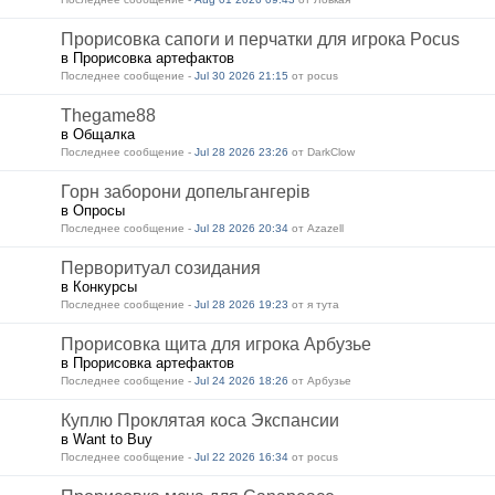
Прорисовка сапоги и перчатки для игрока Pocus
в Прорисовка артефактов
Последнее сообщение -
Jul 30 2026 21:15
от pocus
Thegame88
в Общалка
Последнее сообщение -
Jul 28 2026 23:26
от DarkClow
Горн заборони допельгангерів
в Опросы
Последнее сообщение -
Jul 28 2026 20:34
от Azazell
Перворитуал созидания
в Конкурсы
Последнее сообщение -
Jul 28 2026 19:23
от я тута
Прорисовка щита для игрока Арбузье
в Прорисовка артефактов
Последнее сообщение -
Jul 24 2026 18:26
от Арбузье
Куплю Проклятая коса Экспансии
в Want to Buy
Последнее сообщение -
Jul 22 2026 16:34
от pocus