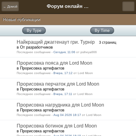
Форум онлайн игры "Новая Эра" (Нюра Биз)
← Домой
Новые публикации
By Type
By Time
Найкращий джаггенаут гри. Турнір
3 страниц
в От разработчиков
Последнее сообщение -
Сегодня, 11:06
от psiheya666
Прорисовка пояса для Lord Moon
в Прорисовка артефактов
Последнее сообщение -
Вчера, 17:12
от Lord Moon
Прорисовка перчаток для Lord Moon
в Прорисовка артефактов
Последнее сообщение -
Вчера, 17:11
от Lord Moon
Прорисовка нагрудника для Lord Moon
в Прорисовка артефактов
Последнее сообщение -
Aug 04 2026 18:17
от Lord Moon
Прорисовка ботинок для Lord Moon
в Прорисовка артефактов
Последнее сообщение -
Aug 04 2026 18:15
от Lord Moon