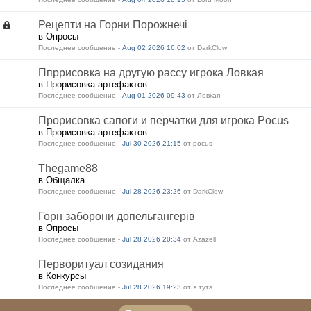
Рецепти на Горни Порожнечі
в Опросы
Последнее сообщение -
Aug 02 2026 16:02
от DarkClow
Ппррисовка на другую рассу игрока Ловкая
в Прорисовка артефактов
Последнее сообщение -
Aug 01 2026 09:43
от Ловкая
Прорисовка сапоги и перчатки для игрока Pocus
в Прорисовка артефактов
Последнее сообщение -
Jul 30 2026 21:15
от pocus
Thegame88
в Общалка
Последнее сообщение -
Jul 28 2026 23:26
от DarkClow
Горн заборони допельгангерів
в Опросы
Последнее сообщение -
Jul 28 2026 20:34
от Azazell
Перворитуал созидания
в Конкурсы
Последнее сообщение -
Jul 28 2026 19:23
от я тута