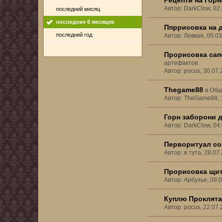
Рецепти на Гор
Автор: DarkClow, 02
последний месяц
последние 6 месяцев
Ппррисовка на 
последний год
Автор: Ловкая, 05.0
Прорисовка сапо
артефактов
Автор: pocus, 30.07
Thegame88
в
Общ
Автор: TheGame88, 
Горн заборони 
Автор: DarkClow, 04
Перворитуал со
Автор: я тута, 28.0
Прорисовка щит
Автор: Арбузье, 09.
Куплю Проклята
Автор: pocus, 22.07