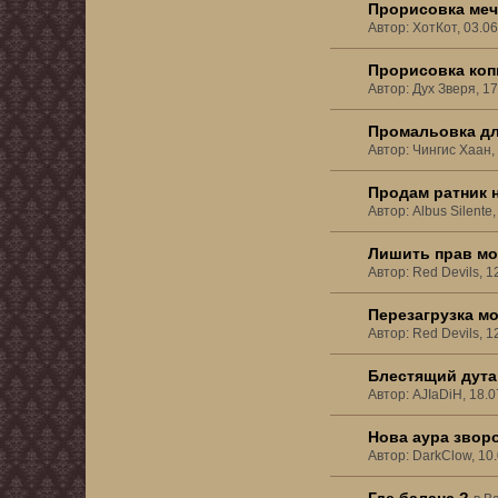
Прорисовка меч
Автор: ХотКот, 03.0
Прорисовка копь
Автор: Дух Зверя, 1
Промальовка дл
Автор: Чингис Хаан,
Продам ратник н
Автор: Albus Silente
Лишить прав мо
Автор: Red Devils, 1
Перезагрузка м
Автор: Red Devils, 1
Блестящий дута
Автор: AJIaDiH, 18.
Нова аура зворо
Автор: DarkClow, 10