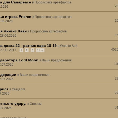
а для Canapeace
в
Прорисовка артефактов
2
6.2026
я игрока Frieren
в
Прорисовка артефактов
2
7.06.2026
я Чингис Хаан
в
Прорисовка артефактов
1
 28.06.2026
а джага 22 - ратник вара 18-19
в
Want to Sell
452
, 27.11.2017
1
2
3
11 →
дератора Lord Moon
в
Ваши предложения
3
2.07.2026
одерации
в
Ваши предложения
2
2.07.2026
рист
в
Общалка
2
07.2026
тнього удару.
в
Опросы
5
.07.2026