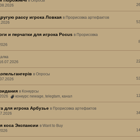
ни Порожнечі
в
Опросы
2
.08.2026
другую рассу игрока Ловкая
в
Прорисовка артефактов
5
3.2026
ги и перчатки для игрока Pocus
в
Прорисовка
.2026
алка
2
16.07.2026
допельгангерів
в
Опросы
5
.07.2026
зидания
в
Конкурсы
1
7.2026
конкурс newage
,
telegtam
,
канал
а для игрока Арбузье
в
Прорисовка артефактов
3
07.2026
я коса Экспансии
в
Want to Buy
1
.2026