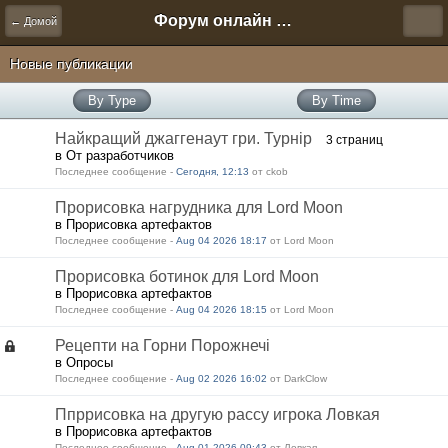
Форум онлайн игры "Новая Эра" (Нюра Биз)
← Домой
Новые публикации
By Type
By Time
Найкращий джаггенаут гри. Турнір
3 страниц
в От разработчиков
Последнее сообщение -
Сегодня, 12:13
от ckob
Прорисовка нагрудника для Lord Moon
в Прорисовка артефактов
Последнее сообщение -
Aug 04 2026 18:17
от Lord Moon
Прорисовка ботинок для Lord Moon
в Прорисовка артефактов
Последнее сообщение -
Aug 04 2026 18:15
от Lord Moon
Рецепти на Горни Порожнечі
в Опросы
Последнее сообщение -
Aug 02 2026 16:02
от DarkClow
Ппррисовка на другую рассу игрока Ловкая
в Прорисовка артефактов
Последнее сообщение -
Aug 01 2026 09:43
от Ловкая