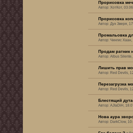
Прорисовка меч
Автор: ХотКот, 03.0
Прорисовка копь
Автор: Дух Зверя, 1
Промальовка дл
Автор: Чингис Хаан,
Продам ратник н
Автор: Albus Silente
Лишить прав мо
Автор: Red Devils, 1
Перезагрузка м
Автор: Red Devils, 1
Блестящий дута
Автор: AJIaDiH, 18.
Нова аура зворо
Автор: DarkClow, 10