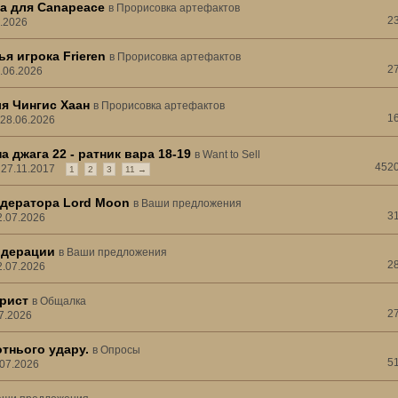
а для Canapeace
в
Прорисовка артефактов
2
6.2026
я игрока Frieren
в
Прорисовка артефактов
2
7.06.2026
я Чингис Хаан
в
Прорисовка артефактов
1
 28.06.2026
а джага 22 - ратник вара 18-19
в
Want to Sell
452
, 27.11.2017
1
2
3
11 →
дератора Lord Moon
в
Ваши предложения
3
2.07.2026
одерации
в
Ваши предложения
2
2.07.2026
рист
в
Общалка
2
07.2026
тнього удару.
в
Опросы
5
.07.2026