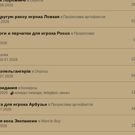
ни Порожнечі
в
Опросы
2
.08.2026
другую рассу игрока Ловкая
в
Прорисовка артефактов
5
3.2026
ги и перчатки для игрока Pocus
в
Прорисовка
.2026
алка
2
16.07.2026
допельгангерів
в
Опросы
5
.07.2026
зидания
в
Конкурсы
1
7.2026
конкурс newage
,
telegtam
,
канал
а для игрока Арбузье
в
Прорисовка артефактов
3
07.2026
я коса Экспансии
в
Want to Buy
1
.2026