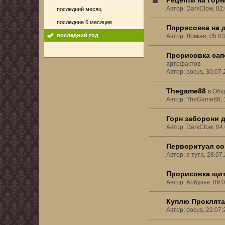
Рецепти на Гор
Автор: DarkClow, 02
последний месяц
последние 6 месяцев
Ппррисовка на 
последний год
Автор: Ловкая, 05.0
Прорисовка сапо
артефактов
Автор: pocus, 30.07
Thegame88
в
Общ
Автор: TheGame88, 
Горн заборони 
Автор: DarkClow, 04
Перворитуал со
Автор: я тута, 28.0
Прорисовка щит
Автор: Арбузье, 09.
Куплю Проклята
Автор: pocus, 22.07