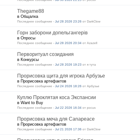
Thegame88
в Общалка
Последнее сообщение -
Jul 28 2026 23:26
от DarkClow
Горн заборони допельгангерів
в Опросы
Последнее сообщение -
Jul 28 2026 20:34
от Azazell
Перворитуал созидания
в Конкурсы
Последнее сообщение -
Jul 28 2026 19:23
от я тута
Прорисовка щита для игрока Арбузье
в Прорисовка артефактов
Последнее сообщение -
Jul 24 2026 18:26
от Арбузье
Куплю Проклятая коса Экспансии
в Want to Buy
Последнее сообщение -
Jul 22 2026 16:34
от pocus
Прорисовка меча для Canapeace
в Прорисовка артефактов
Последнее сообщение -
Jul 21 2026 17:36
от DarkClow