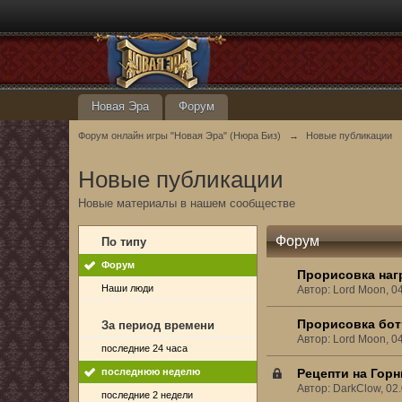
Новая Эра
Форум
Форум онлайн игры "Новая Эра" (Нюра Биз)
→
Новые публикации
Новые публикации
Новые материалы в нашем сообществе
Форум
По типу
Форум
Прорисовка наг
Наши люди
Автор: Lord Moon, 0
Прорисовка бот
За период времени
Автор: Lord Moon, 0
последние 24 часа
последнюю неделю
Рецепти на Гор
Автор: DarkClow, 02
последние 2 недели