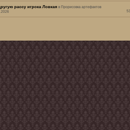
другую рассу игрока Ловкая
в
Прорисовка артефактов
5
3.2026