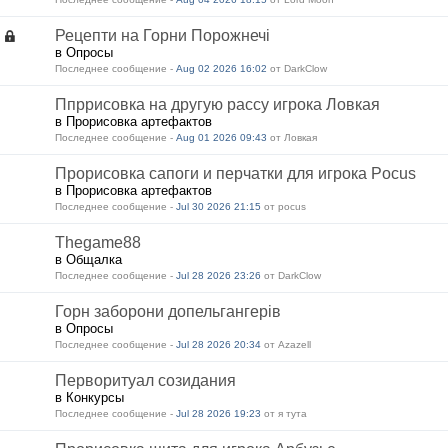
Рецепти на Горни Порожнечі
в Опросы
Последнее сообщение -
Aug 02 2026 16:02
от DarkClow
Ппррисовка на другую рассу игрока Ловкая
в Прорисовка артефактов
Последнее сообщение -
Aug 01 2026 09:43
от Ловкая
Прорисовка сапоги и перчатки для игрока Pocus
в Прорисовка артефактов
Последнее сообщение -
Jul 30 2026 21:15
от pocus
Thegame88
в Общалка
Последнее сообщение -
Jul 28 2026 23:26
от DarkClow
Горн заборони допельгангерів
в Опросы
Последнее сообщение -
Jul 28 2026 20:34
от Azazell
Перворитуал созидания
в Конкурсы
Последнее сообщение -
Jul 28 2026 19:23
от я тута