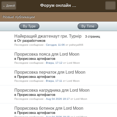
Форум онлайн игры "Новая Эра" (Нюра Биз)
← Домой
Новые публикации
By Type
By Time
Найкращий джаггенаут гри. Турнір
3 страниц
в От разработчиков
Последнее сообщение -
Сегодня, 11:06
от psiheya666
Прорисовка пояса для Lord Moon
в Прорисовка артефактов
Последнее сообщение -
Вчера, 17:12
от Lord Moon
Прорисовка перчаток для Lord Moon
в Прорисовка артефактов
Последнее сообщение -
Вчера, 17:11
от Lord Moon
Прорисовка нагрудника для Lord Moon
в Прорисовка артефактов
Последнее сообщение -
Aug 04 2026 18:17
от Lord Moon
Прорисовка ботинок для Lord Moon
в Прорисовка артефактов
Последнее сообщение -
Aug 04 2026 18:15
от Lord Moon