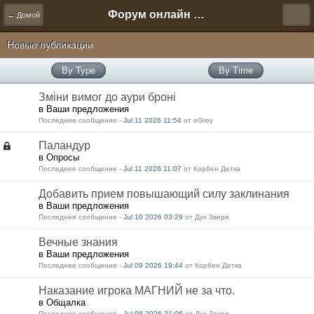
Форум онлайн игры "Новая Эра" (Нюра Биз)
← Домой
Новые публикации
By Type
By Time
Зміни вимог до аури броні
в Ваши предложения
Последнее сообщение -
Jul 11 2026 11:54
от eGrey
Паландур
в Опросы
Последнее сообщение -
Jul 11 2026 11:07
от Корбен Детка
Добавить прием повышающий силу заклинания
в Ваши предложения
Последнее сообщение -
Jul 10 2026 03:29
от Дух Зверя
Вечные знания
в Ваши предложения
Последнее сообщение -
Jul 09 2026 19:44
от Корбен Детка
Наказание игрока МАГНИЙ не за что.
в Общалка
Последнее сообщение -
Jul 08 2026 21:06
от Дух Зверя