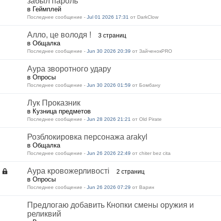
забыл пароль
в Геймплей
Последнее сообщение -
Jul 01 2026 17:31
от DarkClow
Алло, це володя !
3 страниц
в Общалка
Последнее сообщение -
Jun 30 2026 20:39
от ЗайченокPRO
Аура зворотного удару
в Опросы
Последнее сообщение -
Jun 30 2026 01:59
от Бомбану
Лук Проказник
в Кузница предметов
Последнее сообщение -
Jun 28 2026 21:21
от Old Pirate
Розблокировка персонажа arakyl
в Общалка
Последнее сообщение -
Jun 26 2026 22:49
от chiter bez cita
Аура кровожерливості
2 страниц
в Опросы
Последнее сообщение -
Jun 26 2026 07:29
от Варин
Предлогаю добавить Кнопки смены оружия и
реликвий