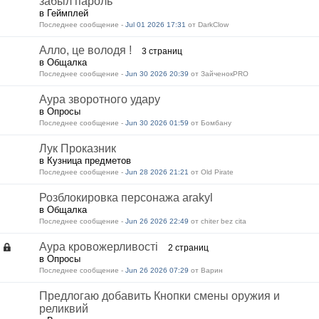
забыл пароль
в Геймплей
Последнее сообщение -
Jul 01 2026 17:31
от DarkClow
Алло, це володя !
3 страниц
в Общалка
Последнее сообщение -
Jun 30 2026 20:39
от ЗайченокPRO
Аура зворотного удару
в Опросы
Последнее сообщение -
Jun 30 2026 01:59
от Бомбану
Лук Проказник
в Кузница предметов
Последнее сообщение -
Jun 28 2026 21:21
от Old Pirate
Розблокировка персонажа arakyl
в Общалка
Последнее сообщение -
Jun 26 2026 22:49
от chiter bez cita
Аура кровожерливості
2 страниц
в Опросы
Последнее сообщение -
Jun 26 2026 07:29
от Варин
Предлогаю добавить Кнопки смены оружия и
реликвий