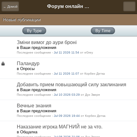
Форум онлайн игры "Новая Эра" (Нюра Биз)
← Домой
Новые публикации
By Type
By Time
Зміни вимог до аури броні
в Ваши предложения
Последнее сообщение -
Jul 11 2026 11:54
от eGrey
Паландур
в Опросы
Последнее сообщение -
Jul 11 2026 11:07
от Корбен Детка
Добавить прием повышающий силу заклинания
в Ваши предложения
Последнее сообщение -
Jul 10 2026 03:29
от Дух Зверя
Вечные знания
в Ваши предложения
Последнее сообщение -
Jul 09 2026 19:44
от Корбен Детка
Наказание игрока МАГНИЙ не за что.
в Общалка
Последнее сообщение -
Jul 08 2026 21:06
от Дух Зверя