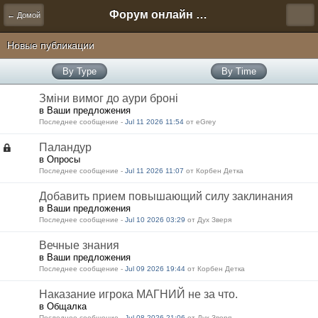
Форум онлайн игры "Новая Эра" (Нюра Биз)
← Домой
Новые публикации
By Type
By Time
Зміни вимог до аури броні
в Ваши предложения
Последнее сообщение -
Jul 11 2026 11:54
от eGrey
Паландур
в Опросы
Последнее сообщение -
Jul 11 2026 11:07
от Корбен Детка
Добавить прием повышающий силу заклинания
в Ваши предложения
Последнее сообщение -
Jul 10 2026 03:29
от Дух Зверя
Вечные знания
в Ваши предложения
Последнее сообщение -
Jul 09 2026 19:44
от Корбен Детка
Наказание игрока МАГНИЙ не за что.
в Общалка
Последнее сообщение -
Jul 08 2026 21:06
от Дух Зверя