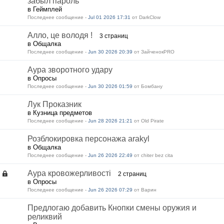
забыл пароль
в Геймплей
Последнее сообщение -
Jul 01 2026 17:31
от DarkClow
Алло, це володя !
3 страниц
в Общалка
Последнее сообщение -
Jun 30 2026 20:39
от ЗайченокPRO
Аура зворотного удару
в Опросы
Последнее сообщение -
Jun 30 2026 01:59
от Бомбану
Лук Проказник
в Кузница предметов
Последнее сообщение -
Jun 28 2026 21:21
от Old Pirate
Розблокировка персонажа arakyl
в Общалка
Последнее сообщение -
Jun 26 2026 22:49
от chiter bez cita
Аура кровожерливості
2 страниц
в Опросы
Последнее сообщение -
Jun 26 2026 07:29
от Варин
Предлогаю добавить Кнопки смены оружия и
реликвий