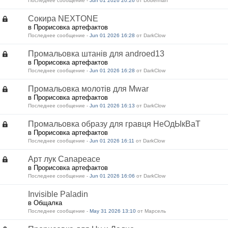
Последнее сообщение -
Jun 01 2026 20:26
от Doberman
Сокира NEXTONE
в Прорисовка артефактов
Последнее сообщение -
Jun 01 2026 16:28
от DarkClow
Промальовка штанів для androed13
в Прорисовка артефактов
Последнее сообщение -
Jun 01 2026 16:28
от DarkClow
Промальовка молотів для Mwar
в Прорисовка артефактов
Последнее сообщение -
Jun 01 2026 16:13
от DarkClow
Промальовка образу для гравця НеОдЫкВаТ
в Прорисовка артефактов
Последнее сообщение -
Jun 01 2026 16:11
от DarkClow
Арт лук Canapeace
в Прорисовка артефактов
Последнее сообщение -
Jun 01 2026 16:06
от DarkClow
Invisible Paladin
в Общалка
Последнее сообщение -
May 31 2026 13:10
от Марсель