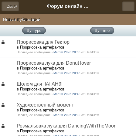
Форум онлайн игры "Новая Эра" (Нюра Биз)
← Домой
Новые публикации
By Type
By Time
Прорисовка для Гектор
в Прорисовка артефактов
Последнее сообщение -
Mar 26 2026 20:55
от DarkClow
Прорисовка лука для Donut lover
в Прорисовка артефактов
Последнее сообщение -
Mar 26 2026 20:46
от DarkClow
Шолом для IIAIIAH9I
в Прорисовка артефактов
Последнее сообщение -
Mar 26 2026 20:43
от DarkClow
Художественный момент
в Прорисовка артефактов
Последнее сообщение -
Mar 26 2026 20:32
от DarkClow
Розмальовка лука для DancingWithTheMoon
в Прорисовка артефактов
Последнее сообщение -
Mar 26 2026 20:27
от DarkClow