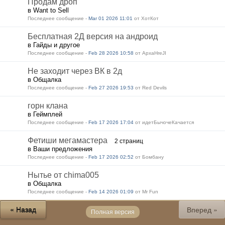
Продам дроп
в Want to Sell
Последнее сообщение -
Mar 01 2026 11:01
от ХотКот
Бесплатная 2Д версия на андроид
в Гайды и другое
Последнее сообщение -
Feb 28 2026 10:58
от ApxaHreJI
Не заходит через ВК в 2д
в Общалка
Последнее сообщение -
Feb 27 2026 19:53
от Red Devils
горн клана
в Геймплей
Последнее сообщение -
Feb 17 2026 17:04
от идетБычочеКачается
Фетиши мегамастера
2 страниц
в Ваши предложения
Последнее сообщение -
Feb 17 2026 02:52
от Бомбану
Нытье от chima005
в Общалка
Последнее сообщение -
Feb 14 2026 01:09
от Mr Fun
« Назад
Вперед »
Полная версия