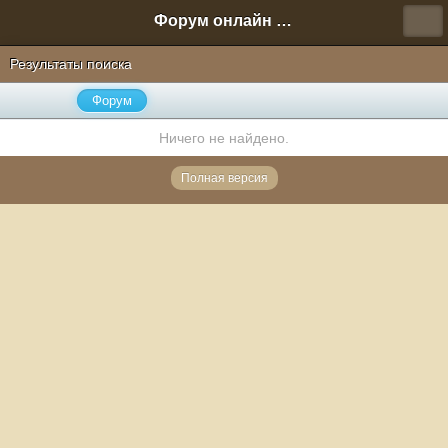
Форум онлайн игры "Новая Эра" (Нюра Биз)
Результаты поиска
Форум
Ничего не найдено.
Полная версия