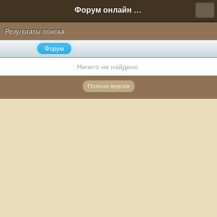
Форум онлайн игры "Новая Эра" (Нюра Биз)
Результаты поиска
Форум
Ничего не найдено.
Полная версия