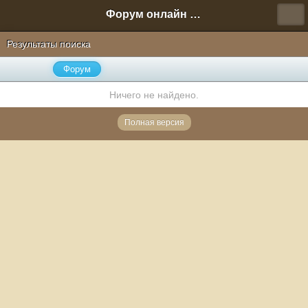
Форум онлайн игры "Новая Эра" (Нюра Биз)
Результаты поиска
Форум
Ничего не найдено.
Полная версия