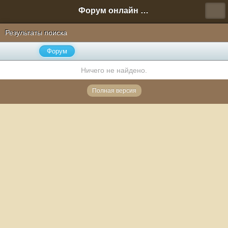
Форум онлайн игры "Новая Эра" (Нюра Биз)
Результаты поиска
Форум
Ничего не найдено.
Полная версия