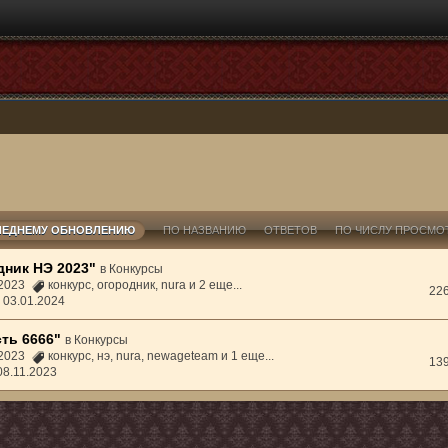
ЛЕДНЕМУ ОБНОВЛЕНИЮ
ПО НАЗВАНИЮ
ОТВЕТОВ
ПО ЧИСЛУ ПРОСМО
дник НЭ 2023"
в
Конкурсы
1.2023
конкурс
,
огородник
,
nura
и 2 еще...
22
,
03.01.2024
ть 6666"
в
Конкурсы
1.2023
конкурс
,
нэ
,
nura
,
newageteam
и 1 еще...
13
08.11.2023