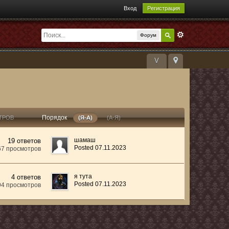
Вход
Регистрация
Форум
V
Порядок
ТРОВ
(Я-А)
(А-Я)
шамаш
19 ответов
Posted 07.11.2023
67 просмотров
я тута
4 ответов
Posted 07.11.2023
94 просмотров