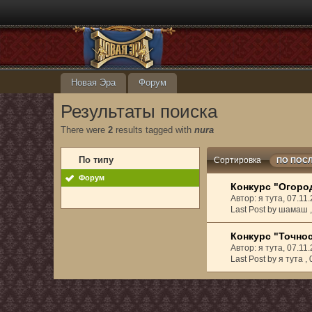
Новая Эра
Форум
Результаты поиска
There were
2
results tagged with
nura
По типу
Сортировка
ПО ПОС
Форум
Конкурс "Огоро
Автор: я тута, 07.1
Last Post by шамаш 
Конкурс "Точнос
Автор: я тута, 07.1
Last Post by я тута ,