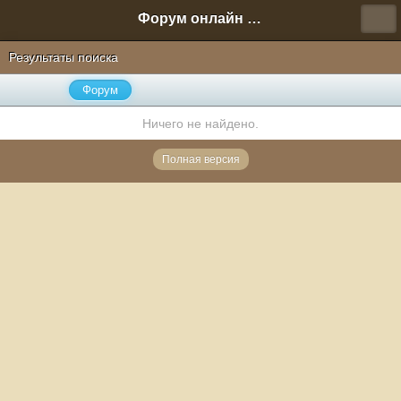
Форум онлайн игры "Новая Эра" (Нюра Биз)
Результаты поиска
Форум
Ничего не найдено.
Полная версия