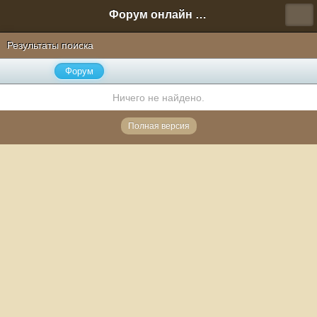
Форум онлайн игры "Новая Эра" (Нюра Биз)
Результаты поиска
Форум
Ничего не найдено.
Полная версия