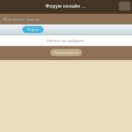
Форум онлайн игры "Новая Эра" (Нюра Биз)
Результаты поиска
Форум
Ничего не найдено.
Полная версия