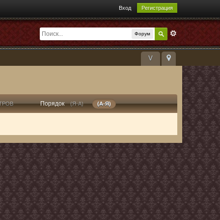
Вход
Регистрация
Форум
V
Порядок
ТРОВ
(Я-А)
(А-Я)