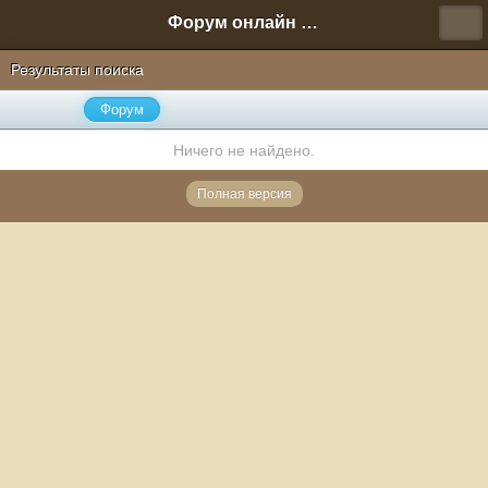
Форум онлайн игры "Новая Эра" (Нюра Биз)
Результаты поиска
Форум
Ничего не найдено.
Полная версия