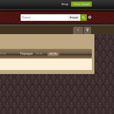
Вход
Регистрация
Форум
V
Порядок
ТРОВ
(Я-А)
(А-Я)