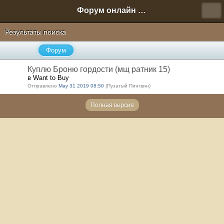
Форум онлайн игры "Новая Эра" (Нюра Биз)
Результаты поиска
Форум
Куплю Броню гордости (мщ ратник 15)
в Want to Buy
Отправлено
May 31 2019 08:50
(Пузатый Пингвин)
Полная версия