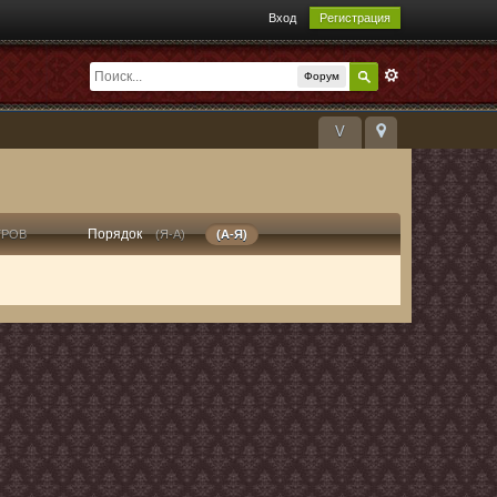
Вход
Регистрация
Форум
V
Порядок
ТРОВ
(Я-А)
(А-Я)