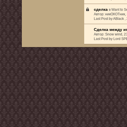
сделка
в
Want to Se
Автор: никОХОТник,
Last Post by ABlack ,
Сделка между и
Автор: Snow wind, 
Last Post by Lord S