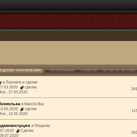
ЛЕДНЕМУ ОБНОВЛЕНИЮ
ПО НАЗВАНИЮ
ОТВЕТОВ
ПО ЧИСЛУ ПРОСМО
y
в
Торговля и сделки
 27.03.2020
сделка
29
Kxx ,
27.03.2020
Женюлька
в
Want to Buy
 10.05.2020
сделка
11
Kxx ,
10.05.2020
администрции
в
Общалка
3.07.2020
Сделка
26
08.07.2020