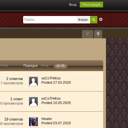
Вход
Регистрация
Форум
V
Порядок
ТРОВ
(Я-А)
(А-Я)
xxCoTHiKxx
2 ответов
Posted 27.03.2020
17 просмотров
xxCoTHiKxx
1 ответ
Posted 10.05.2020
55 просмотров
Healer
19 ответов
Posted 03.07.2020
30 просмотров