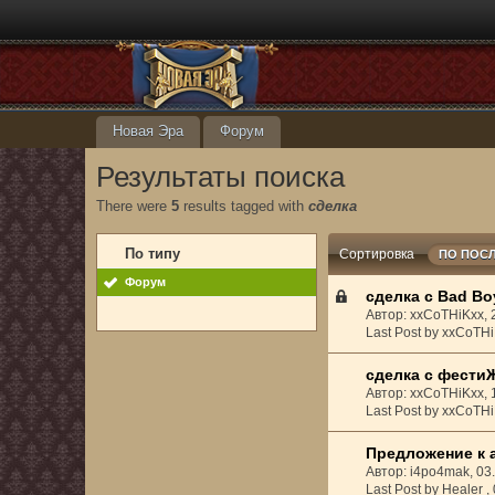
Новая Эра
Форум
Результаты поиска
There were
5
results tagged with
сделка
По типу
Сортировка
ПО ПОС
Форум
сделка с Bad Bo
Автор: xxCoTHiKxx,
Last Post by xxCoTHi
сделка с фести
Автор: xxCoTHiKxx,
Last Post by xxCoTHi
Предложение к 
Автор: i4po4mak, 0
Last Post by Healer ,