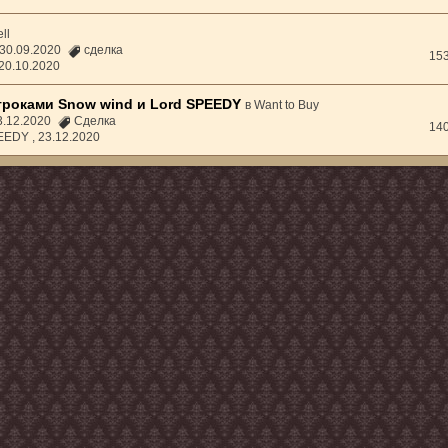
ll
 30.09.2020
сделка
15
20.10.2020
гроками Snow wind и Lord SPEEDY
в
Want to Buy
23.12.2020
Сделка
14
PEEDY ,
23.12.2020