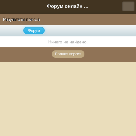
Форум онлайн игры "Новая Эра" (Нюра Биз)
Результаты поиска
Форум
Ничего не найдено.
Полная версия