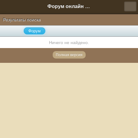
Форум онлайн игры "Новая Эра" (Нюра Биз)
Результаты поиска
Форум
Ничего не найдено.
Полная версия