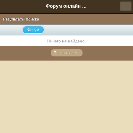
Форум онлайн игры "Новая Эра" (Нюра Биз)
Результаты поиска
Форум
Ничего не найдено.
Полная версия