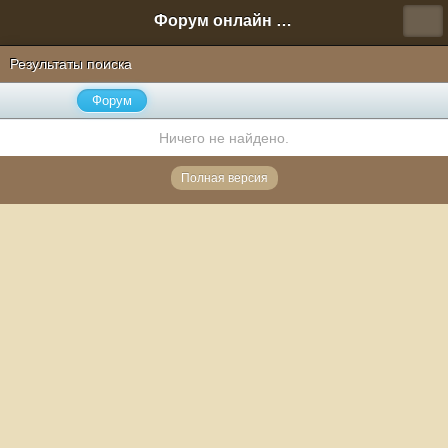
Форум онлайн игры "Новая Эра" (Нюра Биз)
Результаты поиска
Форум
Ничего не найдено.
Полная версия