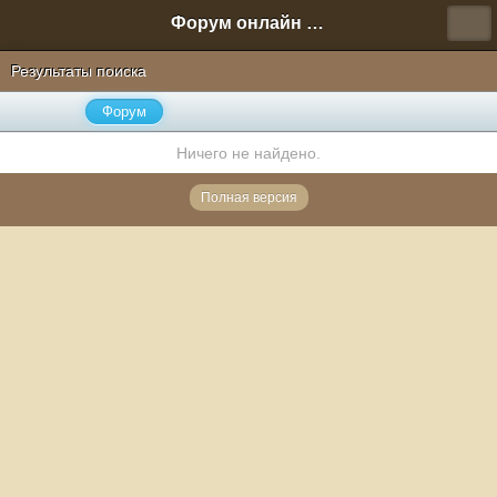
Форум онлайн игры "Новая Эра" (Нюра Биз)
Результаты поиска
Форум
Ничего не найдено.
Полная версия