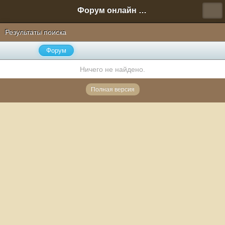
Форум онлайн игры "Новая Эра" (Нюра Биз)
Результаты поиска
Форум
Ничего не найдено.
Полная версия