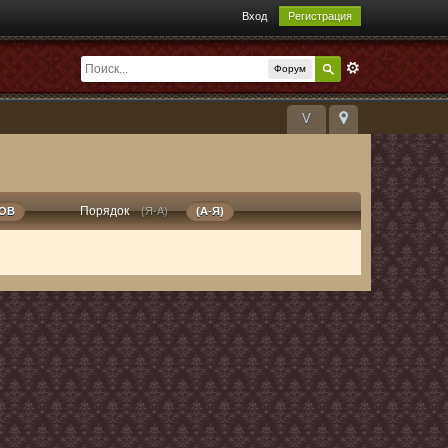
Вход
Регистрация
Форум
V
Порядок
РОВ
(Я-А)
(А-Я)