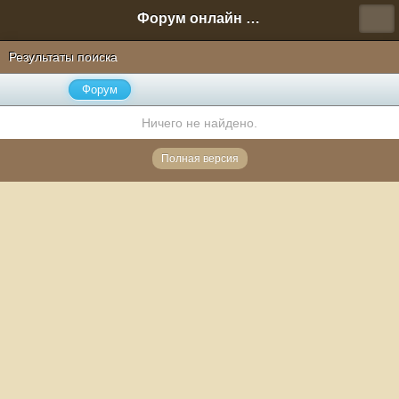
Форум онлайн игры "Новая Эра" (Нюра Биз)
Результаты поиска
Форум
Ничего не найдено.
Полная версия