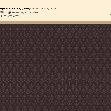
версия на андроид
в
Гайды и другое
2.2026
newage
,
2D
,
android
7
JI ,
28.02.2026