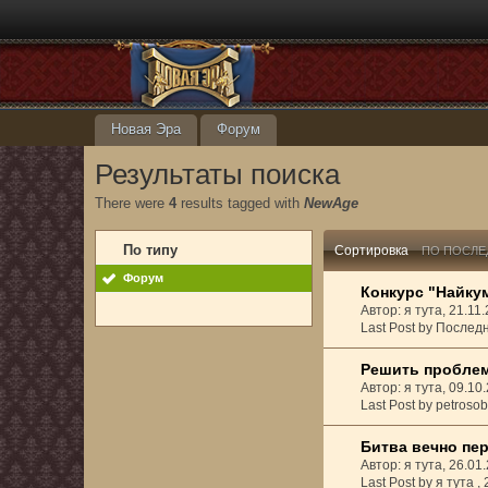
Новая Эра
Форум
Результаты поиска
There were
4
results tagged with
NewAge
По типу
Сортировка
ПО ПОСЛЕ
Форум
Конкурс "Найку
Автор: я тута, 21.1
Last Post by Послед
Решить проблем
Автор: я тута, 09.1
Last Post by petroso
Битва вечно пе
Автор: я тута, 26.0
Last Post by я тута ,