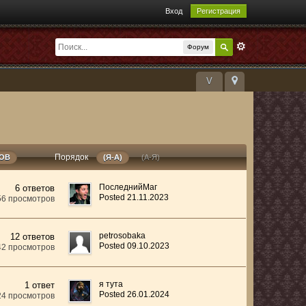
Вход
Регистрация
Форум
V
Порядок
РОВ
(Я-А)
(А-Я)
ПоследнийМаг
6 ответов
Posted 21.11.2023
56 просмотров
petrosobaka
12 ответов
Posted 09.10.2023
42 просмотров
я тута
1 ответ
Posted 26.01.2024
24 просмотров