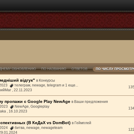
ДНЕМУ ОБНОВЛЕНИЮ
ПО НАЗВАНИЮ
ОТВЕТОВ
ПО ЧИСЛУ ПРОСМОТ
медніший відгук"
в
Конкурсы
1.2023
телеграм
,
newage
,
telegram
и 1 еще...
13
нийМаг ,
22.11.2023
у пропажи с Google Play NewAge
в
Ваши предложения
0.2023
NewAge
,
Googleplay
13
baka ,
16.10.2023
рспективных (В КеДаХ vs DomBot)
в
Геймплей
1.2024
битва
,
newage
,
newageteam
12
29.01.2024