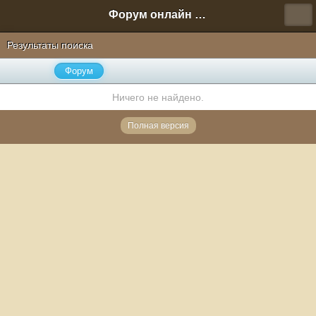
Форум онлайн игры "Новая Эра" (Нюра Биз)
Результаты поиска
Форум
Ничего не найдено.
Полная версия