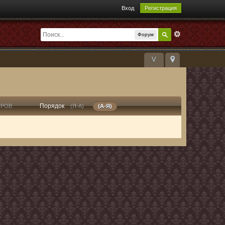
Вход
Регистрация
Форум
V
Порядок
ТРОВ
(Я-А)
(А-Я)