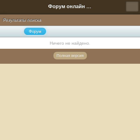
Форум онлайн игры "Новая Эра" (Нюра Биз)
Результаты поиска
Форум
Ничего не найдено.
Полная версия