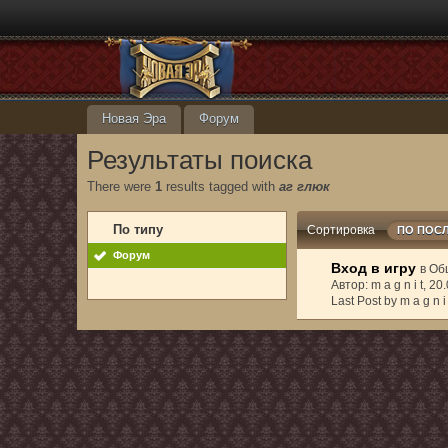
Новая Эра
Форум
Результаты поиска
There were
1
results tagged with
аг глюк
По типу
Сортировка
ПО ПОС
Форум
Вход в игру
в
Об
Автор: m a g n i t, 2
Last Post by m a g n i 