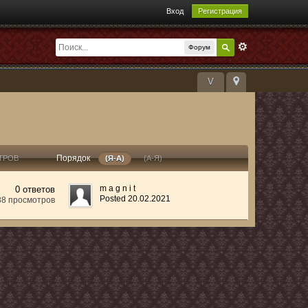
Вход
Регистрация
Форум
V
Порядок
ТРОВ
(Я-А)
(А-Я)
m a g n i t
0 ответов
Posted 20.02.2021
88 просмотров